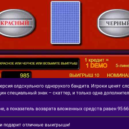
 версия олдскульного однорукого бандита. Игроки ценят сл
н специальный знак – скаттер, и только одна дополнител
е, а показатель возврата вложенных средств равен 95.66
 и подарит отличные выигрыши!