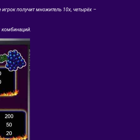
 игрок получит множитель 10х, четырёх –
 комбинаций.