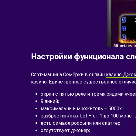
Настройки функционала сл
Слот-машина Семёрки в онлайн
казино Джо
казино. Единственное существенное отличие
экран с пятью реле и тремя рядами ячее
9 линий;
максимальный множитель – 5000х;
разброс min/max bet – от 1 до 100 монето
есть символ россыпи или скаттер;
отсутствует джокер;