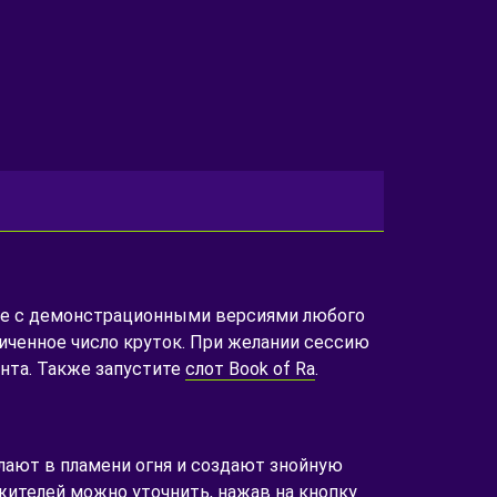
еле с демонстрационными версиями любого
иченное число круток. При желании сессию
унта. Также запустите
слот Book of Ra
.
лают в пламени огня и создают знойную
жителей можно уточнить, нажав на кнопку