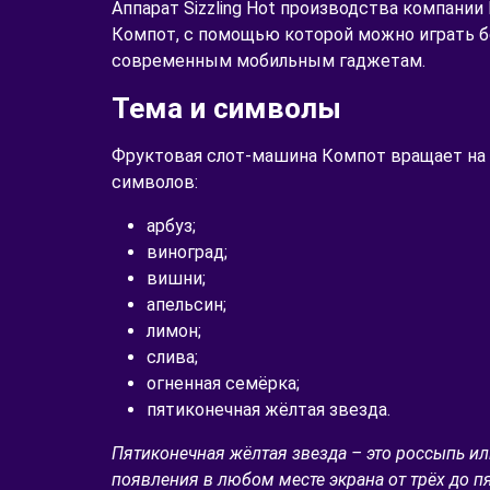
Аппарат Sizzling Hot производства компании
Компот, с помощью которой можно играть б
современным мобильным гаджетам.
Тема и символы
Фруктовая слот-машина Компот вращает на 
символов:
арбуз;
виноград;
вишни;
апельсин;
лимон;
слива;
огненная семёрка;
пятиконечная жёлтая звезда.
Пятиконечная жёлтая звезда – это россыпь и
появления в любом месте экрана от трёх до п